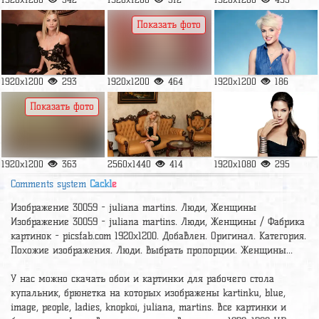
Показать фото
1920x1200
293
1920x1200
464
1920x1200
186
Показать фото
1920x1200
363
2560x1440
414
1920x1080
295
Comments system
Cackl
e
Изображение 30059 - juliana martins. Люди, Женщины
Изображение 30059 - juliana martins. Люди, Женщины / Фабрика
картинок - picsfab.com 1920x1200. Добавлен. Оригинал. Категория.
Похожие изображения. Люди. выбрать пропорции. Женщины...
У нас можно скачать обои и картинки для рабочего стола
купальник, брюнетка на которых изображены kartinku, blue,
image, people, ladies, knopkoi, juliana, martins. Все картинки и