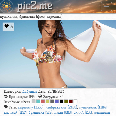
pic2.me
Навиг
купальник, брюнетка (фото, картинка)
3
Категория:
Девушки
Дата: 25/10/2013
Просмотры:
395
Загрузки:
44
Основные цвета
Теги:
картинку (3335)
,
изображение (2490)
,
купальник (1304)
,
кнопкой (1197)
,
брюнетка (912)
,
люди (880)
,
синий (281)
,
женщины