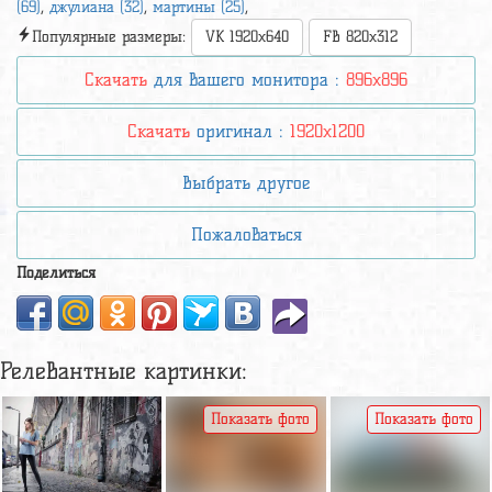
(69)
,
джулиана (32)
,
мартины (25)
,
Популярные размеры:
VK 1920x640
FB 820x312
Скачать
для вашего монитора :
896x896
Скачать
оригинал :
1920x1200
Выбрать другое
Пожаловаться
Поделиться
Релевантные картинки:
Показать фото
Показать фото