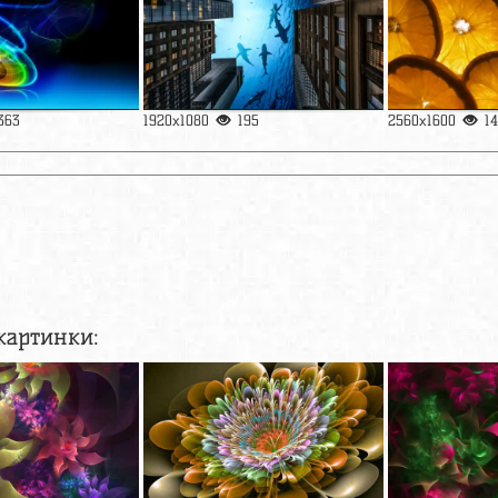
363
1920x1080
195
2560x1600
1
картинки: