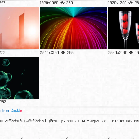
397
1920x1080
250
1920x1200
28
353
3840x2160
268
3840x2160
13
252
ystem
Cackl
e
ото &#39;цветы&#39;,3d цветы рисунок под матрешку. ... солнечная с