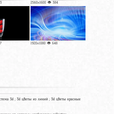
3
2560x1600
384
7
1920x1080
648
истема 3d ; 3d цветы из линий ; 3d цветы красные