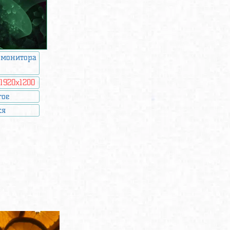
 монитора
:
1920x1200
гое
ся