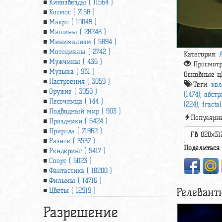
Кинозвезды ( 11564 )
Космос ( 7158 )
Макро ( 10049 )
Машины ( 28248 )
Минимализм ( 5894 )
Мотоциклы ( 2742 )
Категория:
Мужчины ( 436 )
Просмот
Музыка ( 931 )
Основные ц
Настроения ( 3059 )
Теги:
кол
Оружие ( 3958 )
(1474)
,
абстр
Песочница ( 144 )
(224)
,
fractal
Подводный мир ( 903 )
Популярн
Праздники ( 5424 )
Природа ( 71962 )
FB 820x31
Разное ( 3537 )
Поделиться
Рендеринг ( 5417 )
Спорт ( 5023 )
Фантастика ( 18200 )
Фильмы ( 14716 )
Релевант
Цветы ( 12919 )
Разрешение