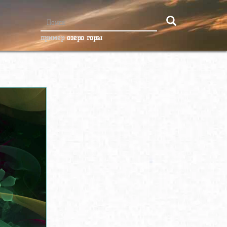
пример
озеро горы