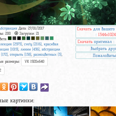
Абстракция
Дата: 27/01/2017
Скачать
для вашего
ры:
200
Загрузки:
21
:
1344x1024
вета
Скачать
оригинал 
лекция (2973)
,
cvety (2116)
,
красивая
Выбрать дру
акция (1019)
,
линии (436)
,
абстракции
 (172)
,
открыть (138)
,
разноцветных (3)
,
Пожаловать
ые размеры:
VK 1920x640
2
ные картинки: