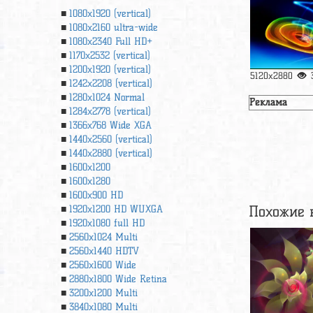
1080x1920 (vertical)
1080x2160 ultra-wide
1080x2340 Full HD+
1170x2532 (vertical)
1200x1920 (vertical)
5120x2880
1242x2208 (vertical)
1280x1024 Normal
Реклама
1284x2778 (vertical)
1366х768 Wide XGA
1440x2560 (vertical)
1440x2880 (vertical)
1600x1200
1600x1280
1600x900 HD
Похожие 
1920x1200 HD WUXGA
1920х1080 full HD
2560x1024 Multi
2560x1440 HDTV
2560x1600 Wide
2880x1800 Wide Retina
3200x1200 Multi
3840x1080 Multi