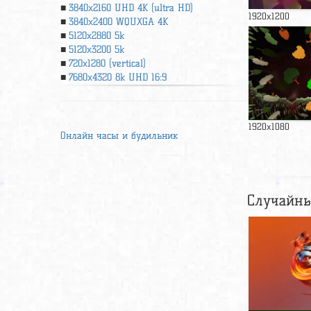
3840x2160 UHD 4К (ultra HD)
1920x1200
3840x2400 WQUXGA 4K
5120x2880 5k
5120x3200 5k
720x1280 (vertical)
7680x4320 8k UHD 16:9
1920x1080
Онлайн часы и будильник
Случайны