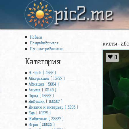
pic2.me
Новый
кисти, аб
Понравившиеся
Просматриваемые
0
Категория
Hi-tech ( 4667 )
Абстракция ( 13727 )
Авиация ( 5084 )
Аниме ( 13149 )
Город ( 16637 )
Девушки ( 168987 )
Дизайн и интерьер ( 3293 )
Еда ( 10579 )
Животные ( 32837 )
Игры ( 20829 )