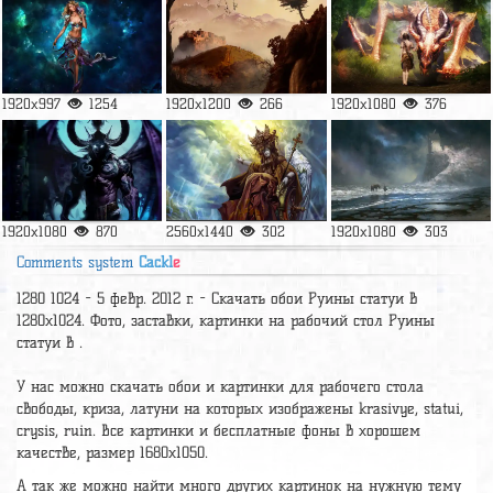
1920x997
1254
1920x1200
266
1920x1080
376
1920x1080
870
2560x1440
302
1920x1080
303
Comments system
Cackl
e
1280 1024 - 5 февр. 2012 г. - Скачать обои Руины статуи в
1280x1024. Фото, заставки, картинки на рабочий стол Руины
статуи в .
У нас можно скачать обои и картинки для рабочего стола
свободы, криза, латуни на которых изображены krasivye, statui,
crysis, ruin. Все картинки и бесплатные фоны в хорошем
качестве, размер 1680x1050.
А так же можно найти много других картинок на нужную тему