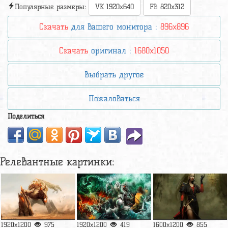
Популярные размеры:
VK 1920x640
FB 820x312
Скачать
для вашего монитора :
896x896
Скачать
оригинал :
1680x1050
Выбрать другое
Пожаловаться
Поделиться
Релевантные картинки:
1920x1200
975
1920x1200
419
1600x1200
855