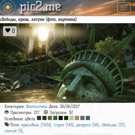
pic2.me
Навиг
свободы, криза, латуни (фото, картинка)
0
Категория:
Фантастика
Дата: 26/06/2017
Просмотры:
217
Загрузки:
32
Основные цвета
Теги:
красивые (7434)
,
crysis (143)
,
разруха (58)
,
свободы (27)
,
статуй (9)
,