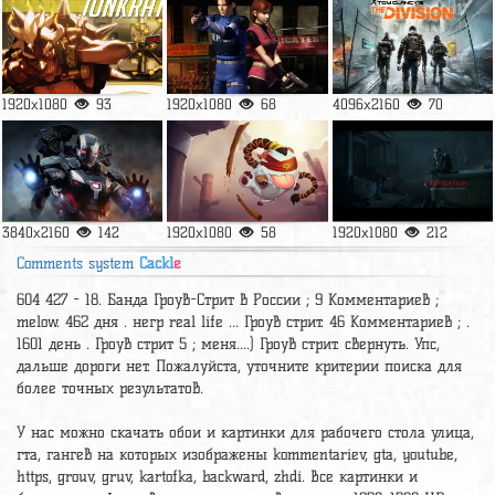
1920x1080
93
1920x1080
68
4096x2160
70
3840x2160
142
1920x1080
58
1920x1080
212
Comments system
Cackl
e
604 427 - 18. Банда Гроув-Стрит в России ; 9 Комментариев ;
melow. 462 дня . негр real life ... Гроув стрит. 46 Комментариев ; .
1601 день . Гроув стрит 5 ; меня....) Гроув стрит. свернуть. Упс,
дальше дороги нет. Пожалуйста, уточните критерии поиска для
более точных результатов.
У нас можно скачать обои и картинки для рабочего стола улица,
гта, гангев на которых изображены kommentariev, gta, youtube,
https, grouv, gruv, kartofka, backward, zhdi. Все картинки и