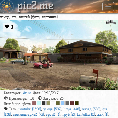
pic2.me
Навиг
улица, гта, гангев (фото, картинка)
0
Категория:
Игры
Дата: 12/12/2017
Просмотры:
181
Загрузки:
23
Основные цвета
Теги:
youtube (1398)
,
улица (597)
,
https (448)
,
назад (366)
,
gta
(130)
,
комментариев (73)
,
гроув (4)
,
грув (2)
,
kartofka (2)
,
жди (1)
,