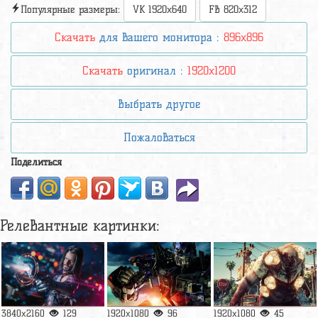
Популярные размеры:
VK 1920x640
FB 820x312
Скачать
для вашего монитора :
896x896
Скачать
оригинал :
1920x1200
Выбрать другое
Пожаловаться
Поделиться
Релевантные картинки:
3840x2160
129
1920x1080
96
1920x1080
45