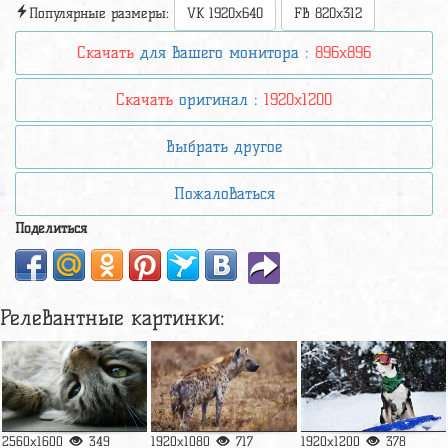
Популярные размеры:
VK 1920x640
FB 820x312
Скачать
для вашего монитора :
896x896
Скачать
оригинал :
1920x1200
Выбрать другое
Пожаловаться
Поделиться
Релевантные картинки:
2560x1600
349
1920x1080
717
1920x1200
378