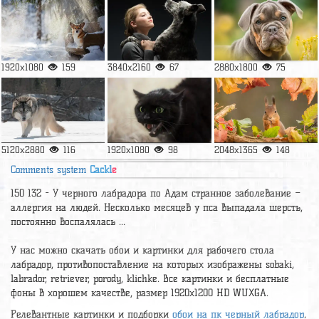
1920x1080
159
3840x2160
67
2880x1800
75
5120x2880
116
1920x1080
98
2048x1365
148
Comments system
Cackl
e
150 132 - У черного лабрадора по Адам странное заболевание –
аллергия на людей. Несколько месяцев у пса выпадала шерсть,
постоянно воспалялась ...
У нас можно скачать обои и картинки для рабочего стола
лабрадор, противопоставление на которых изображены sobaki,
labrador, retriever, porody, klichke. Все картинки и бесплатные
фоны в хорошем качестве, размер 1920x1200 HD WUXGA.
Релевантные картинки и подборки
обои на пк черный лабрадор
,