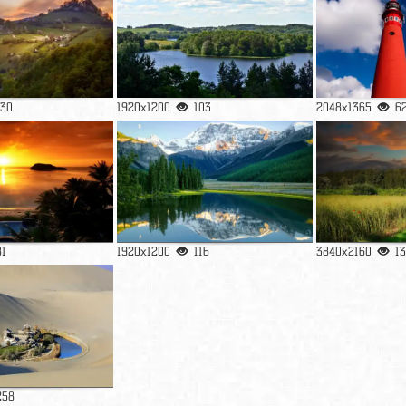
130
1920x1200
103
2048x1365
6
81
1920x1200
116
3840x2160
1
258