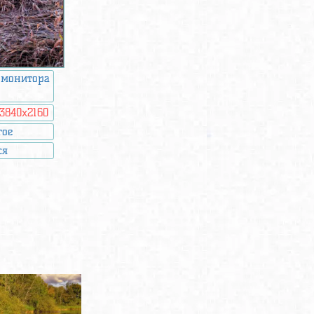
 монитора
3840x2160
гое
ся