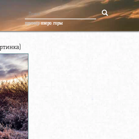
пример
озеро горы
ртинка)