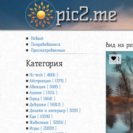
pic2.me
Новый
вид на ре
Понравившиеся
Просматриваемые
1
Категория
Hi-tech ( 4666 )
Абстракция ( 13731 )
Авиация ( 5085 )
Аниме ( 13151 )
Город ( 16641 )
Девушки ( 169121 )
Дизайн и интерьер ( 3293 )
Еда ( 10590 )
Животные ( 32850 )
Игры ( 20839 )