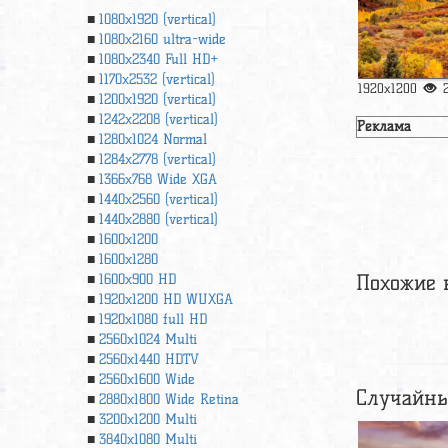
1080x1920 (vertical)
1080x2160 ultra-wide
1080x2340 Full HD+
1170x2532 (vertical)
1920x1200
1200x1920 (vertical)
1242x2208 (vertical)
Реклама
1280x1024 Normal
1284x2778 (vertical)
1366х768 Wide XGA
1440x2560 (vertical)
1440x2880 (vertical)
1600x1200
1600x1280
Похожие 
1600x900 HD
1920x1200 HD WUXGA
1920х1080 full HD
2560x1024 Multi
2560x1440 HDTV
2560x1600 Wide
Случайны
2880x1800 Wide Retina
3200x1200 Multi
3840x1080 Multi