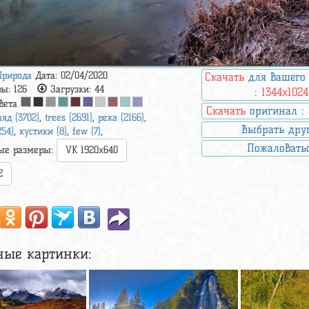
Природа
Дата: 02/04/2020
Скачать
для вашего
ры:
126
Загрузки:
44
:
1344x1024
вета
Скачать
оригинал :
ляд (3702)
,
trees (2691)
,
река (2166)
,
Выбрать дру
54)
,
кустики (8)
,
few (7)
,
Пожаловать
ые размеры:
VK 1920x640
2
ные картинки: