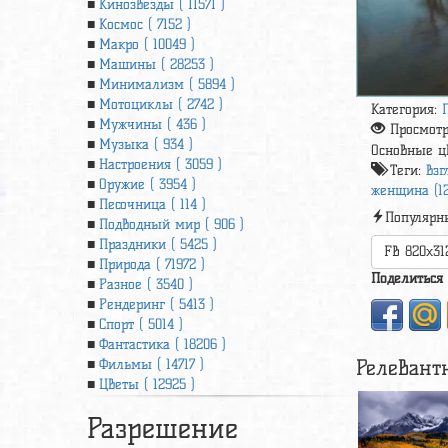
Кинозвезды ( 11571 )
Космос ( 7152 )
Макро ( 10049 )
Машины ( 28253 )
Минимализм ( 5894 )
Мотоциклы ( 2742 )
Категория:
Мужчины ( 436 )
Просмот
Музыка ( 934 )
Основные ц
Настроения ( 3059 )
Теги:
взг
Оружие ( 3954 )
женщина (12
Песочница ( 114 )
Популярн
Подводный мир ( 906 )
Праздники ( 5425 )
FB 820x31
Природа ( 71972 )
Поделиться
Разное ( 3540 )
Рендеринг ( 5413 )
Спорт ( 5014 )
Фантастика ( 18206 )
Релевант
Фильмы ( 14717 )
Цветы ( 12925 )
Разрешение