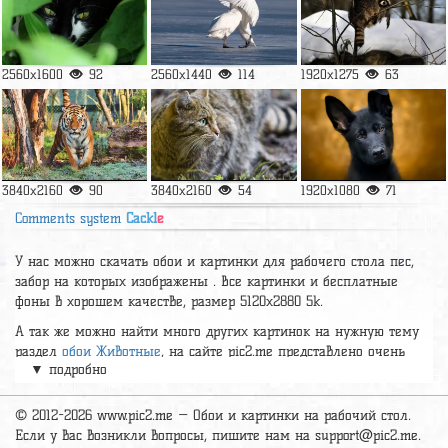
2560x1600
92
2560x1440
114
1920x1275
63
3840x2160
90
3840x2160
54
1920x1080
71
Comments system
Cackl
e
У нас можно скачать обои и картинки для рабочего стола пес,
забор на которых изображены . Все картинки и бесплатные
фоны в хорошем качестве, размер 5120x2880 5k.
А так же можно найти много других картинок на нужную тему
раздел
обои Животные
, на сайте pic2.me представлено очень
▼ подробно
большое количество красивых широкоформатных картинок, фото
и обоев хорошего hd качества бесплатно и на телефон.
© 2012-2026 www.pic2.me — Обои и картинки на рабочий стол.
Если у вас возникли вопросы, пишите нам на
support@pic2.me
.