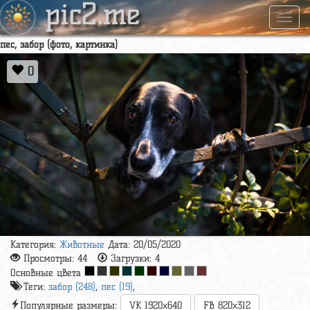
pic2.me
Навиг
пес, забор (фото, картинка)
0
Категория:
Животные
Дата: 20/05/2020
Просмотры:
44
Загрузки:
4
Основные цвета
Теги:
забор (248)
,
пес (19)
,
Популярные размеры:
VK 1920x640
FB 820x312