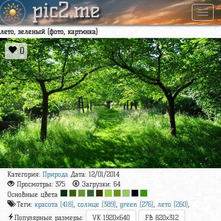
pic2.me
Навиг
лето, зеленый (фото, картинка)
0
Категория:
Природа
Дата: 12/01/2014
Просмотры:
375
Загрузки:
64
Основные цвета
Теги:
красота (418)
,
солнце (389)
,
green (276)
,
лето (260)
,
Популярные размеры:
VK 1920x640
FB 820x312