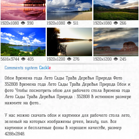
1920x1080
390
1920x1080
511
1920x1080
266
5616x3744
405
1920x1200
276
1920x1200
245
Comments system
Cackl
e
Обои Времена года Лето Сады Трава Деревья Природа Фото
352808 Времена года Лето Сады Трава Деревья Природа Обои и
фото Чтобы посмотреть обою для рабочего стола Времена года
Лето Сады Трава Деревья Природа : 352808 в истинном размере
нажмите на фото...
У нас можно скачать обои и картинки для рабочего стола лето,
зеленый на которых изображены green, beauty, sun. Все
картинки и бесплатные фоны в хорошем качестве, размер
4288x2848.