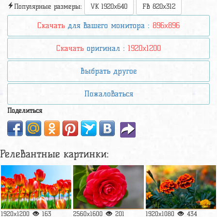
Популярные размеры:
VK 1920x640
FB 820x312
Скачать
для вашего монитора :
896x896
Скачать
оригинал :
1920x1200
Выбрать другое
Пожаловаться
Поделиться
Релевантные картинки:
1920x1200
163
2560x1600
201
1920x1080
434