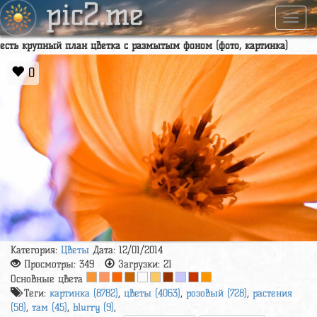
pic2.me
Навиг
есть крупный план цветка с размытым фоном (фото, картинка)
0
Категория:
Цветы
Дата: 12/01/2014
Просмотры:
349
Загрузки:
21
Основные цвета
Теги:
картинка (8782)
,
цветы (4063)
,
розовый (728)
,
растения
(58)
,
там (45)
,
blurry (9)
,