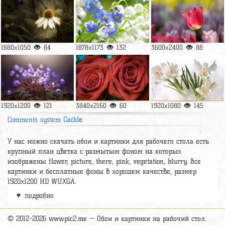
1680x1050
84
1878x1173
132
3600x2400
88
1920x1200
121
3840x2160
60
1920x1080
145
Comments system
Cackl
e
У нас можно скачать обои и картинки для рабочего стола есть
крупный план цветка с размытым фоном на которых
изображены flower, picture, there, pink, vegetation, blurry. Все
картинки и бесплатные фоны в хорошем качестве, размер
1920x1200 HD WUXGA.
▼ подробно
А так же можно найти много других картинок на нужную тему
раздел
обои Цветы
, на сайте pic2.me представлено очень
большое количество красивых широкоформатных картинок, фото
© 2012-2026 www.pic2.me — Обои и картинки на рабочий стол.