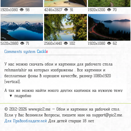
1920x1080
98
4246x2827
91
1920x1200
70
5120x2880
71
2560x1440
102
1920x1080
62
Comments system
Cackl
e
У нас можно скачать обои и картинки для рабочего стола
rehmantahir на которых изображены . Все картинки и
бесплатные фоны в хорошем качестве, размер 1080x1920
(vertical).
А так же можно найти много других картинок на нужную тему
▼ подробно
раздел
обои Природа
, на сайте pic2.me представлено очень
большое количество красивых широкоформатных картинок, фото
и обоев хорошего hd качества бесплатно и на телефон.
© 2012-2026 www.pic2.me — Обои и картинки на рабочий стол.
Если у вас возникли вопросы, пишите нам на
support@pic2.me
.
Для Правообладателей
Для детей старше 18 лет.