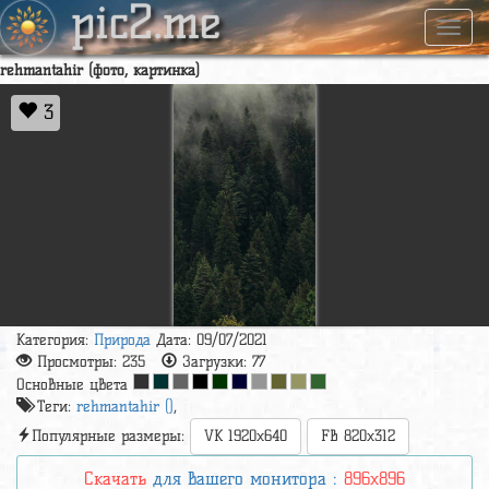
pic2.me
Навиг
rehmantahir (фото, картинка)
3
Категория:
Природа
Дата: 09/07/2021
Просмотры:
235
Загрузки:
77
Основные цвета
Теги:
rehmantahir ()
,
Популярные размеры:
VK 1920x640
FB 820x312
Скачать
для вашего монитора :
896x896