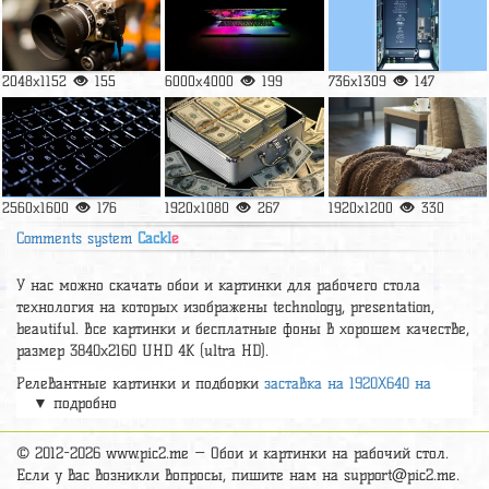
2048x1152
155
6000x4000
199
736x1309
147
2560x1600
176
1920x1080
267
1920x1200
330
Comments system
Cackl
e
У нас можно скачать обои и картинки для рабочего стола
технология на которых изображены technology, presentation,
beautiful. Все картинки и бесплатные фоны в хорошем качестве,
размер 3840x2160 UHD 4К (ultra HD).
Релевантные картинки и подборки
заставка на 1920Х640 на
▼ подробно
рабочий стол window 10,зима,весна,лето,осень
,
blue cyan 4k
,
ноутбук глобус книги фото
,
© 2012-2026 www.pic2.me — Обои и картинки на рабочий стол.
А так же можно найти много других картинок на нужную тему
Если у вас возникли вопросы, пишите нам на
support@pic2.me
.
раздел
обои Hi-tech
, на сайте pic2.me представлено очень