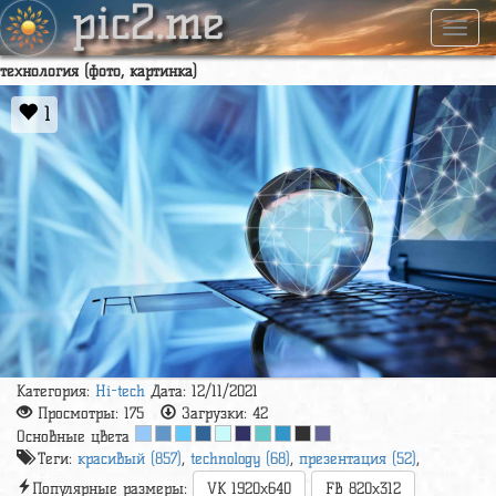
pic2.me
Навиг
технология (фото, картинка)
1
Категория:
Hi-tech
Дата: 12/11/2021
Просмотры:
175
Загрузки:
42
Основные цвета
Теги:
красивый (857)
,
technology (68)
,
презентация (52)
,
Популярные размеры:
VK 1920x640
FB 820x312