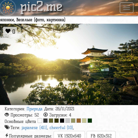
pic2.me
Навиг
японки, веселые (фото, картинка)
0
Категория:
Природа
Дата: 26/11/2021
Просмотры:
52
Загрузки:
4
Основные цвета
Теги:
japanese (411)
,
cheerful (10)
,
Популярные размеры:
VK 1920x640
FB 820x312