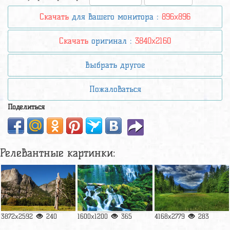
Скачать
для вашего монитора :
896x896
Скачать
оригинал :
3840x2160
Выбрать другое
Пожаловаться
Поделиться
Релевантные картинки:
3872x2592
240
1600x1200
365
4168x2779
283