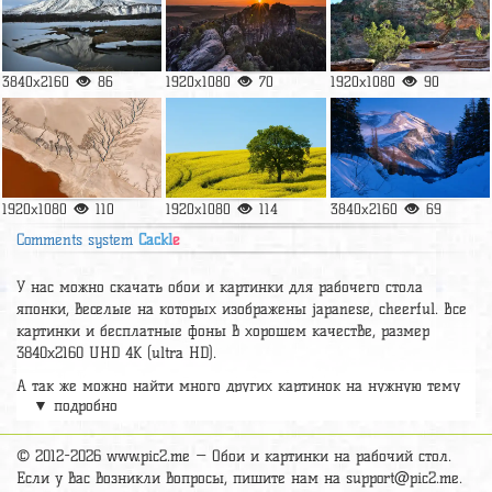
3840x2160
86
1920x1080
70
1920x1080
90
1920x1080
110
1920x1080
114
3840x2160
69
Comments system
Cackl
e
У нас можно скачать обои и картинки для рабочего стола
японки, веселые на которых изображены japanese, cheerful. Все
картинки и бесплатные фоны в хорошем качестве, размер
3840x2160 UHD 4К (ultra HD).
А так же можно найти много других картинок на нужную тему
▼ подробно
раздел
обои Природа
, на сайте pic2.me представлено очень
большое количество красивых широкоформатных картинок, фото
и обоев хорошего hd качества бесплатно и на телефон.
© 2012-2026 www.pic2.me — Обои и картинки на рабочий стол.
Если у вас возникли вопросы, пишите нам на
support@pic2.me
.