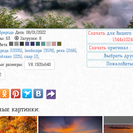
Природа
Дата: 08/01/2022
Скачать
для вашего
ры:
63
Загрузки:
8
:
1344x1024
вета
Скачать
оригинал 
рода (13335)
,
landscape (3578)
,
река (2166)
,
Выбрать дру
облако (225)
,
саар (2)
,
Пожаловать
ые размеры:
VK 1920x640
2
ные картинки: