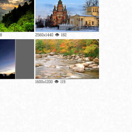
58
2560x1440
182
1600x1200
119