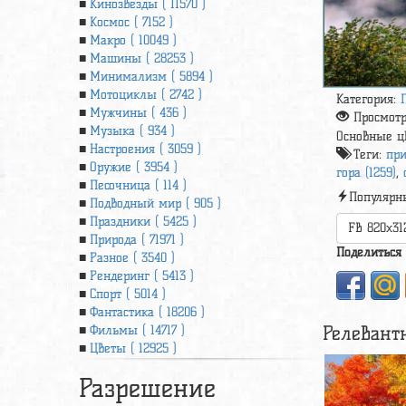
Кинозвезды ( 11570 )
Космос ( 7152 )
Макро ( 10049 )
Машины ( 28253 )
Минимализм ( 5894 )
Мотоциклы ( 2742 )
Категория:
Мужчины ( 436 )
Просмот
Музыка ( 934 )
Основные ц
Настроения ( 3059 )
Теги:
при
Оружие ( 3954 )
гора (1259)
,
Песочница ( 114 )
Популярн
Подводный мир ( 905 )
Праздники ( 5425 )
FB 820x31
Природа ( 71971 )
Поделиться
Разное ( 3540 )
Рендеринг ( 5413 )
Спорт ( 5014 )
Фантастика ( 18206 )
Релевант
Фильмы ( 14717 )
Цветы ( 12925 )
Разрешение