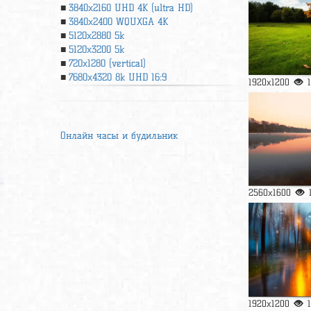
3840x2160 UHD 4К (ultra HD)
3840x2400 WQUXGA 4K
5120x2880 5k
5120x3200 5k
720x1280 (vertical)
7680x4320 8k UHD 16:9
1920x1200
Онлайн часы и будильник
2560x1600
1920x1200