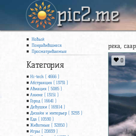
pic2.me
Новый
река, саар
Понравившиеся
Просматриваемые
0
Категория
Hi-tech ( 4666 )
Абстракция ( 13731 )
Авиация ( 5085 )
Аниме ( 13151 )
Город ( 16641 )
Девушки ( 169114 )
Дизайн и интерьер ( 3293 )
Еда ( 10590 )
Животные ( 32850 )
Игры ( 20839 )