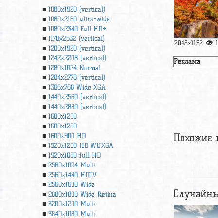
1080x1920 (vertical)
1080x2160 ultra-wide
1080x2340 Full HD+
1170x2532 (vertical)
2048x1152
1200x1920 (vertical)
1242x2208 (vertical)
Реклама
1280x1024 Normal
1284x2778 (vertical)
1366х768 Wide XGA
1440x2560 (vertical)
1440x2880 (vertical)
1600x1200
1600x1280
Похожие 
1600x900 HD
1920x1200 HD WUXGA
1920х1080 full HD
2560x1024 Multi
2560x1440 HDTV
2560x1600 Wide
Случайны
2880x1800 Wide Retina
3200x1200 Multi
3840x1080 Multi