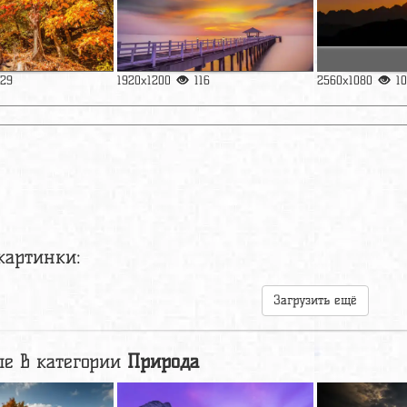
129
1920x1200
116
2560x1080
1
картинки:
Загрузить ещё
е в категории
Природа