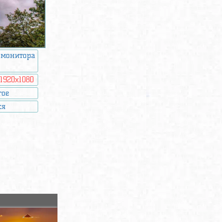
 монитора
:
1920x1080
гое
ся