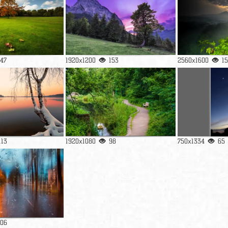
147
1920x1200
153
2560x1600
1
113
1920x1080
98
750x1334
65
106