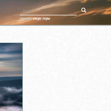
пример
озеро горы