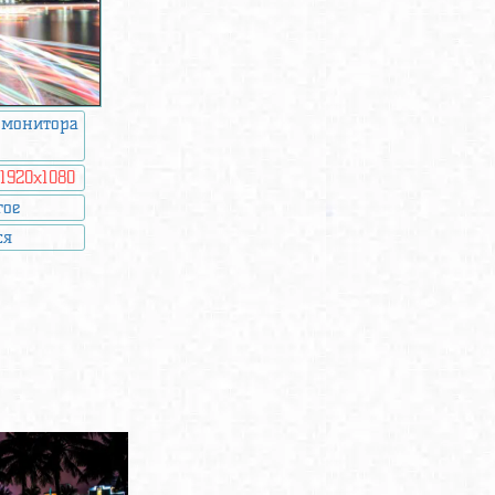
 монитора
:
1920x1080
гое
ся