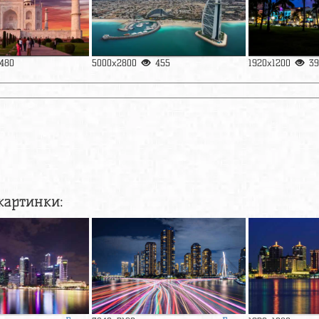
480
5000x2800
455
1920x1200
39
картинки: