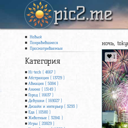
pic2.me
Новый
ночь, toky
Понравившиеся
Просматриваемые
1
Категория
Hi-tech ( 4667 )
Абстракция ( 13729 )
Авиация ( 5084 )
Аниме ( 13149 )
Город ( 16637 )
Девушки ( 169027 )
Дизайн и интерьер ( 3293 )
Еда ( 10580 )
Животные ( 32841 )
Игры ( 20829 )