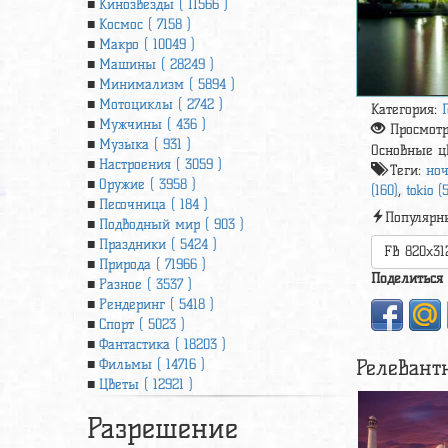
Кинозвезды ( 11566 )
Космос ( 7158 )
Макро ( 10049 )
Машины ( 28249 )
Минимализм ( 5894 )
Мотоциклы ( 2742 )
Категория:
Мужчины ( 436 )
Просмот
Музыка ( 931 )
Основные ц
Настроения ( 3059 )
Теги:
ноч
Оружие ( 3958 )
(160)
,
tokio (
Песочница ( 184 )
Популярн
Подводный мир ( 903 )
Праздники ( 5424 )
FB 820x31
Природа ( 71966 )
Поделиться
Разное ( 3537 )
Рендеринг ( 5418 )
Спорт ( 5023 )
Фантастика ( 18203 )
Релевант
Фильмы ( 14716 )
Цветы ( 12921 )
Разрешение