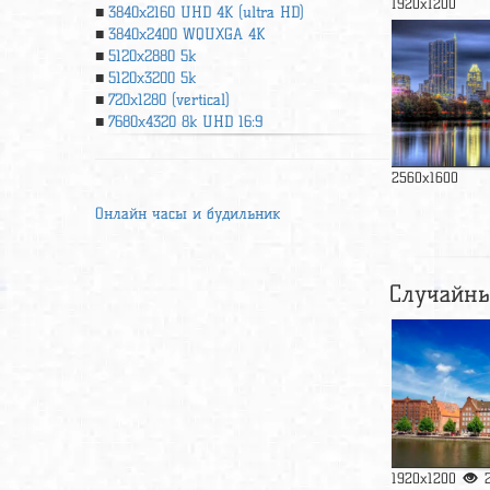
1920x1200
3840x2160 UHD 4К (ultra HD)
3840x2400 WQUXGA 4K
5120x2880 5k
5120x3200 5k
720x1280 (vertical)
7680x4320 8k UHD 16:9
2560x1600
Онлайн часы и будильник
Случайны
1920x1200