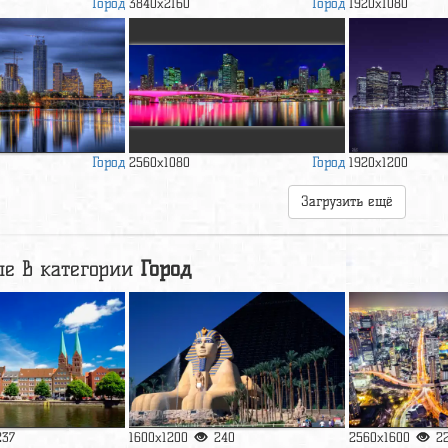
Город
Город
3840x2160
1920x1080
Город
Город
2560x1080
1920x1200
Загрузить ещё
е в категории
Город
237
1600x1200
240
2560x1600
2