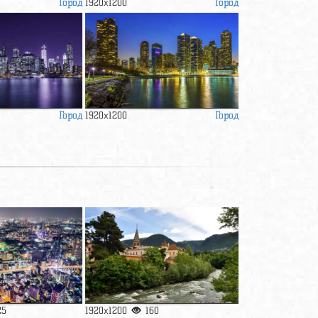
Город
Город
1920x1200
Город
Город
1920x1200
25
1920x1200
160