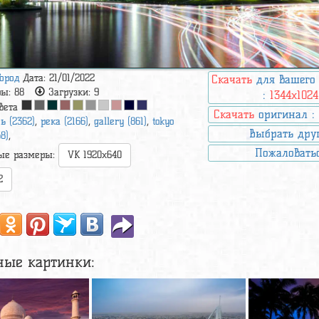
Город
Дата: 21/01/2022
Скачать
для вашего
ры:
88
Загрузки:
9
:
1344x1024
вета
Скачать
оригинал 
ь (2362)
,
река (2166)
,
gallery (861)
,
tokyo
Выбрать дру
58)
,
Пожаловать
ые размеры:
VK 1920x640
2
ные картинки: