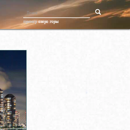
пример
озеро горы