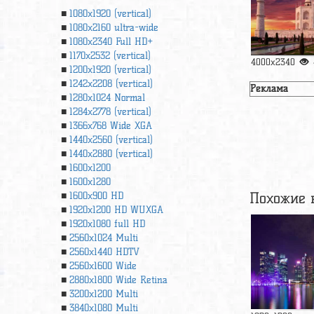
1080x1920 (vertical)
1080x2160 ultra-wide
1080x2340 Full HD+
1170x2532 (vertical)
4000x2340
1200x1920 (vertical)
1242x2208 (vertical)
Реклама
1280x1024 Normal
1284x2778 (vertical)
1366х768 Wide XGA
1440x2560 (vertical)
1440x2880 (vertical)
1600x1200
1600x1280
Похожие 
1600x900 HD
1920x1200 HD WUXGA
1920х1080 full HD
2560x1024 Multi
2560x1440 HDTV
2560x1600 Wide
2880x1800 Wide Retina
3200x1200 Multi
3840x1080 Multi