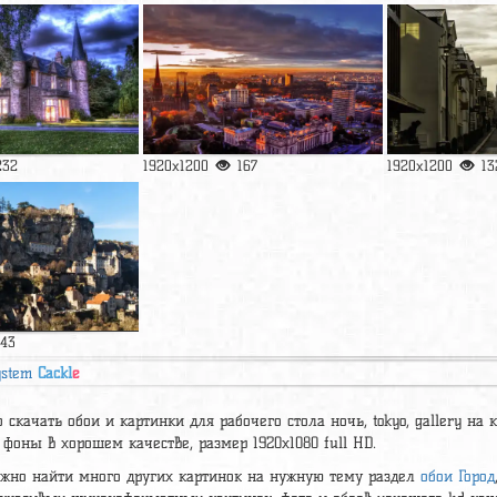
232
1920x1200
167
1920x1200
13
143
ystem
Cackl
e
 скачать обои и картинки для рабочего стола ночь, tokyo, gallery на к
фоны в хорошем качестве, размер 1920х1080 full HD.
ожно найти много других картинок на нужную тему раздел
обои Город