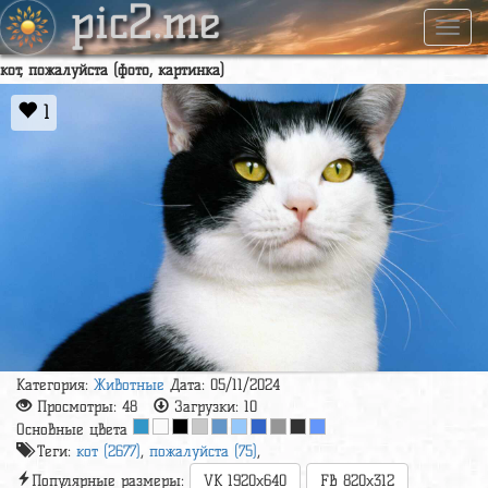
pic2.me
Навиг
кот, пожалуйста (фото, картинка)
1
Категория:
Животные
Дата: 05/11/2024
Просмотры:
48
Загрузки:
10
Основные цвета
Теги:
кот (2677)
,
пожалуйста (75)
,
Популярные размеры:
VK 1920x640
FB 820x312