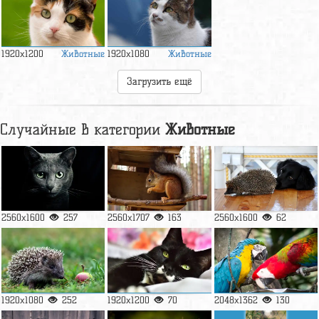
Животные
Животные
1920x1200
1920x1080
Загрузить ещё
Случайные в категории
Животные
2560x1600
257
2560x1707
163
2560x1600
62
1920x1080
252
1920x1200
70
2048x1362
130