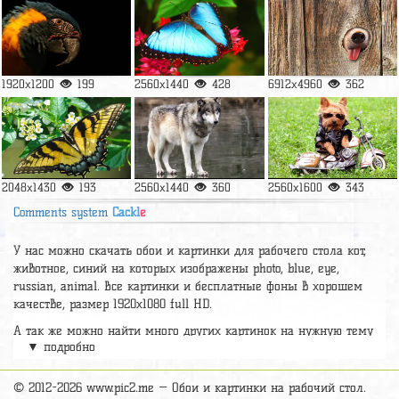
1920x1200
199
2560x1440
428
6912x4960
362
2048x1430
193
2560x1440
360
2560x1600
343
Comments system
Cackl
e
У нас можно скачать обои и картинки для рабочего стола кот,
животное, синий на которых изображены photo, blue, eye,
russian, animal. Все картинки и бесплатные фоны в хорошем
качестве, размер 1920х1080 full HD.
А так же можно найти много других картинок на нужную тему
▼ подробно
раздел
обои Животные
, на сайте pic2.me представлено очень
большое количество красивых широкоформатных картинок, фото
и обоев хорошего hd качества бесплатно и на телефон.
© 2012-2026 www.pic2.me — Обои и картинки на рабочий стол.