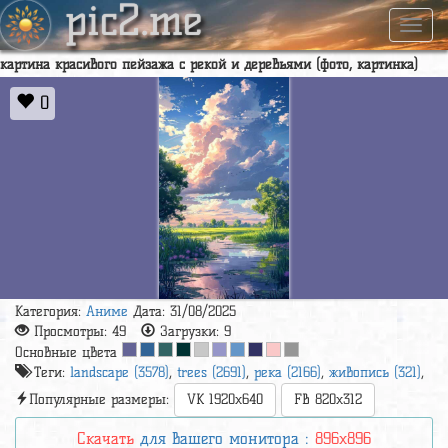
pic2.me
Навиг
картина красивого пейзажа с рекой и деревьями (фото, картинка)
0
Категория:
Аниме
Дата: 31/08/2025
Просмотры:
49
Загрузки:
9
Основные цвета
Теги:
landscape (3578)
,
trees (2691)
,
река (2166)
,
живопись (321)
,
Популярные размеры:
VK 1920x640
FB 820x312
Скачать
для вашего монитора :
896x896