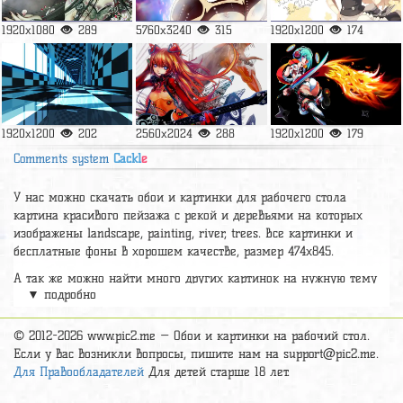
1920x1080
289
5760x3240
315
1920x1200
174
1920x1200
202
2560x2024
288
1920x1200
179
Comments system
Cackl
e
У нас можно скачать обои и картинки для рабочего стола
картина красивого пейзажа с рекой и деревьями на которых
изображены landscape, painting, river, trees. Все картинки и
бесплатные фоны в хорошем качестве, размер 474x845.
А так же можно найти много других картинок на нужную тему
▼ подробно
раздел
обои Аниме
, на сайте pic2.me представлено очень
большое количество красивых широкоформатных картинок, фото
и обоев хорошего hd качества бесплатно и на телефон.
© 2012-2026 www.pic2.me — Обои и картинки на рабочий стол.
Если у вас возникли вопросы, пишите нам на
support@pic2.me
.
Для Правообладателей
Для детей старше 18 лет.