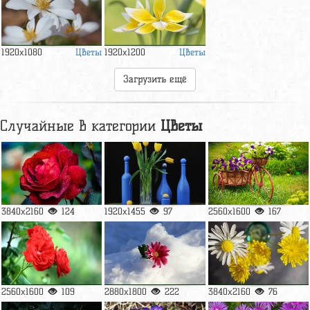
Цветы
Цветы
1920x1080
1920x1200
Загрузить ещё
Случайные в категории
Цветы
3840x2160
124
1920x1455
97
2560x1600
167
2560x1600
109
2880x1800
222
3840x2160
76