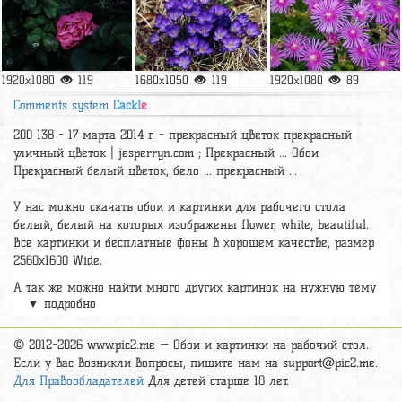
1920x1080
119
1680x1050
119
1920x1080
89
Comments system
Cackl
e
200 138 - 17 марта 2014 г. - прекрасный цветок прекрасный
уличный цветок | jesperryn.com ; Прекрасный ... Обои
Прекрасный белый цветок, бело ... прекрасный ...
У нас можно скачать обои и картинки для рабочего стола
белый, белый на которых изображены flower, white, beautiful.
Все картинки и бесплатные фоны в хорошем качестве, размер
2560x1600 Wide.
А так же можно найти много других картинок на нужную тему
▼ подробно
раздел
обои Цветы
, на сайте pic2.me представлено очень
большое количество красивых широкоформатных картинок, фото
и обоев хорошего hd качества бесплатно и на телефон.
© 2012-2026 www.pic2.me — Обои и картинки на рабочий стол.
Если у вас возникли вопросы, пишите нам на
support@pic2.me
.
Для Правообладателей
Для детей старше 18 лет.