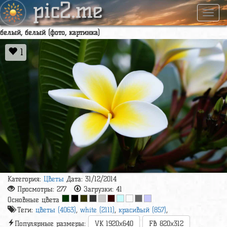
pic2.me
Навиг
белый, белый (фото, картинка)
1
Категория:
Цветы
Дата: 31/12/2014
Просмотры:
277
Загрузки:
41
Основные цвета
Теги:
цветы (4063)
,
white (2111)
,
красивый (857)
,
Популярные размеры:
VK 1920x640
FB 820x312