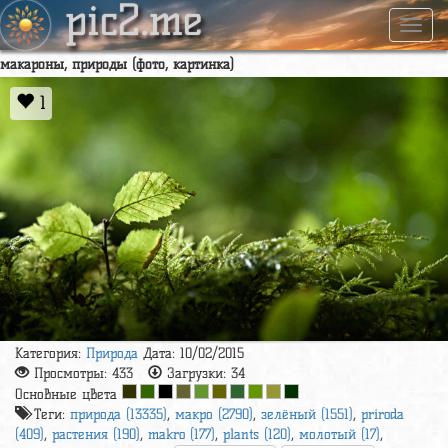
pic2.me
Навиг
макароны, природы (фото, картинка)
1
Категория:
Природа
Дата: 10/02/2015
Просмотры:
433
Загрузки:
34
Основные цвета
Теги:
природа (13335)
,
макро (2790)
,
зелёный (1551)
,
priroda
(409)
,
растения (190)
,
makro (177)
,
plants (120)
,
молотый (17)
,