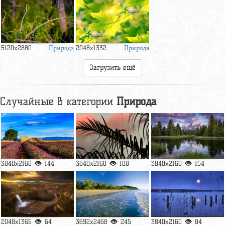
Природа
Природа
5120x2880
2048x1332
Загрузить ещё
Случайные в категории
Природа
3840x2160
144
3840x2160
108
3840x2160
154
2048x1365
64
3692x2468
245
3840x2160
84